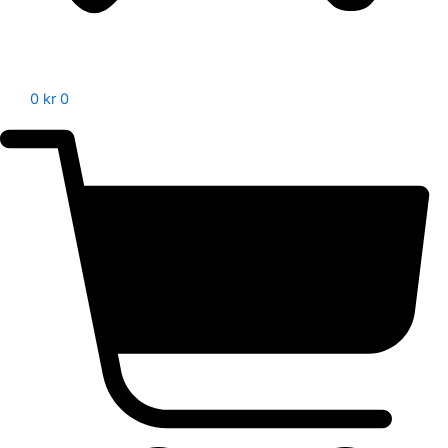
0
kr
0