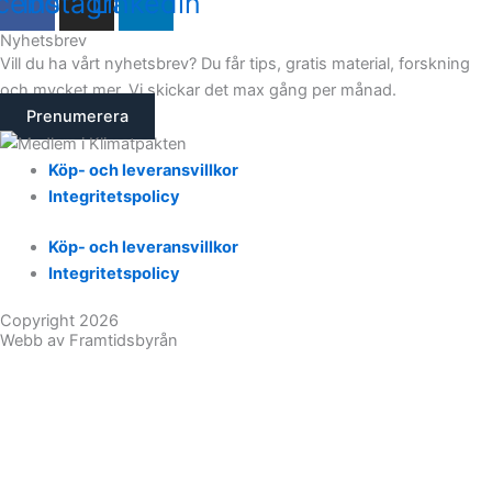
cebook
Instagram
Linkedin
Nyhetsbrev
Vill du ha vårt nyhetsbrev? Du får tips, gratis material, forskning
och mycket mer. Vi skickar det max gång per månad.
Prenumerera
Köp- och leveransvillkor
Integritetspolicy
Köp- och leveransvillkor
Integritetspolicy
Copyright 2026
Webb av Framtidsbyrån