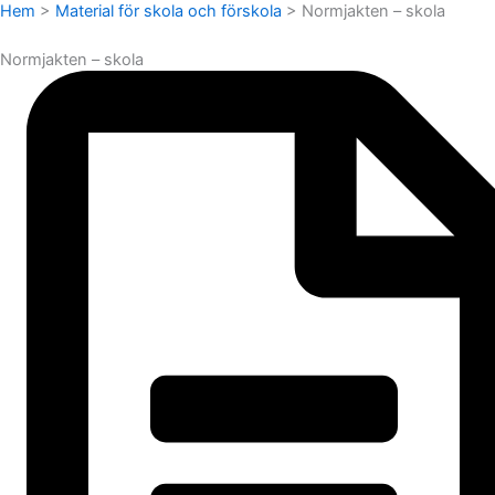
Hem
>
Material för skola och förskola
>
Normjakten – skola
Normjakten – skola