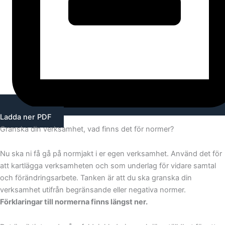
Ladda ner PDF
Granska din verksamhet, vad finns det för normer?
Nu ska ni få gå på normjakt i er egen verksamhet. Använd det för
att kartlägga verksamheten och som underlag för vidare samtal
och förändringsarbete. Tanken är att du ska granska din
verksamhet utifrån begränsande eller negativa normer.
Förklaringar till normerna finns längst ner.