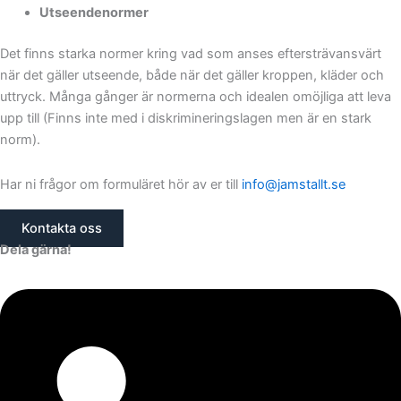
Utseendenormer
Det finns starka normer kring vad som anses eftersträvansvärt
när det gäller utseende, både när det gäller kroppen, kläder och
uttryck. Många gånger är normerna och idealen omöjliga att leva
upp till (Finns inte med i diskrimineringslagen men är en stark
norm).
Har ni frågor om formuläret hör av er till
info@jamstallt.se
Kontakta oss
Dela gärna!