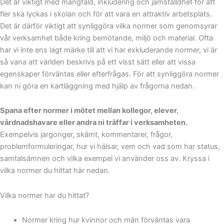
Det är viktigt med mångfald, inkludering och jämställdhet för att
fler ska lyckas i skolan och för att vara en attraktiv arbetsplats.
Det är därför viktigt att synliggöra vilka normer som genomsyrar
vår verksamhet både kring bemötande, miljö och material. Ofta
har vi inte ens lagt märke till att vi har exkluderande normer, vi är
så vana att världen beskrivs på ett visst sätt eller att vissa
egenskaper förväntas eller efterfrågas. För att synliggöra normer
kan ni göra en kartläggning med hjälp av frågorna nedan.
Spana efter normer i mötet mellan kollegor, elever,
vårdnadshavare eller andra ni träffar i verksamheten.
Exempelvis jargonger, skämt, kommentarer, frågor,
problemformuleringar, hur vi hälsar, vem och vad som har status,
samtalsämnen och vilka exempel vi använder oss av. Kryssa i
vilka normer du hittat här nedan.
Vilka normer har du hittat?
Normer kring hur kvinnor och män förväntas vara