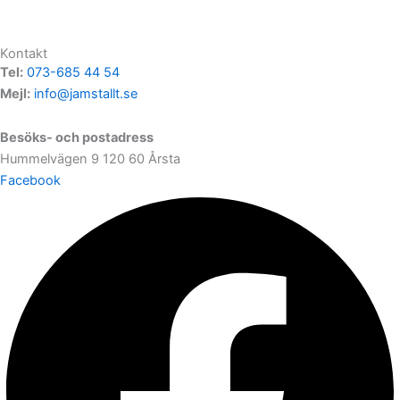
Kontakt
Tel:
073-685 44 54
Mejl:
info@jamstallt.se
Besöks- och postadress
Hummelvägen 9 120 60 Årsta
Facebook