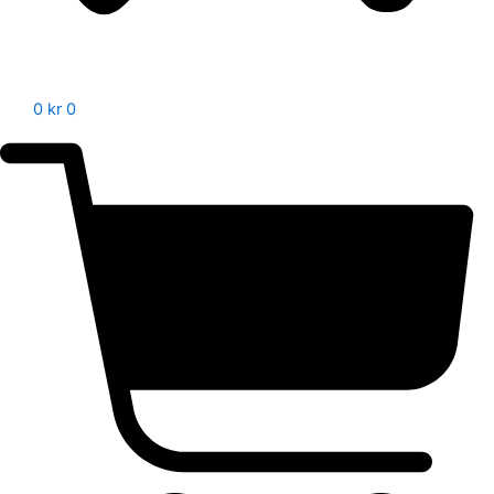
0
kr
0