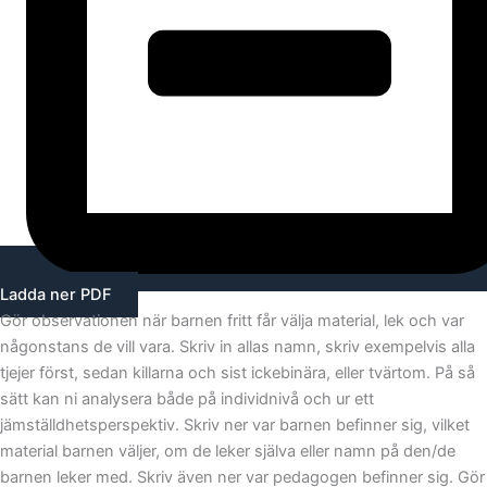
Ladda ner PDF
Gör observationen när barnen fritt får välja material, lek och var
någonstans de vill vara. Skriv in allas namn, skriv exempelvis alla
tjejer först, sedan killarna och sist ickebinära, eller tvärtom. På så
sätt kan ni analysera både på individnivå och ur ett
jämställdhetsperspektiv. Skriv ner var barnen befinner sig, vilket
material barnen väljer, om de leker själva eller namn på den/de
barnen leker med. Skriv även ner var pedagogen befinner sig. Gör