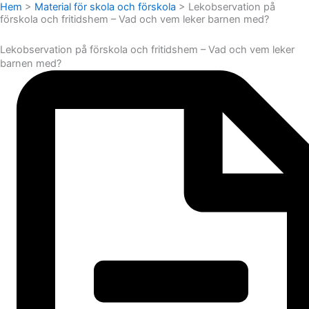
Hem
>
Material för skola och förskola
>
Lekobservation på
förskola och fritidshem – Vad och vem leker barnen med?
Lekobservation på förskola och fritidshem – Vad och vem leker
barnen med?