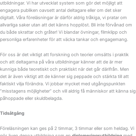
utbildningar. Vi har utvecklat system som gör det möjligt att
engagera publiken oavsett antal deltagare eller om det sker
digitalt. Våra föreläsningar är därför aldrig tråkiga, vi pratar om
allvarliga saker utan att det känns hopplöst. Bli inte förvånad om
du både skrattar och gråter! Vi blandar övningar, filmklipp och
personliga erfarenheter för att väcka tankar och engagemang.
För oss är det viktigt att forskning och teorier omsätts i praktik
och att deltagarna på våra utbildningar känner att de är mer
kunniga både teoretiskt och praktiskt när det går därifrån. Men
det är även viktigt att de känner sig peppade och stärkta till att
faktiskt vilja förändra. Vi jobbar mycket med utgångspunkten
”misstagens möjligheter” och vill aldrig få människor att känna sig
påhoppade eller skuldbelagda.
Tidsåtgång
Föreläsningen kan ges på 2 timmar, 3 timmar eller som heldag. Vi
gör även denna utbildning som en
diplomeringsutbildning
med