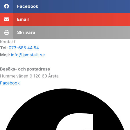
Facebook
Email
Skrivare
Kontakt
Tel:
073-685 44 54
Mejl:
info@jamstallt.se
Besöks- och postadress
Hummelvägen 9 120 60 Årsta
Facebook