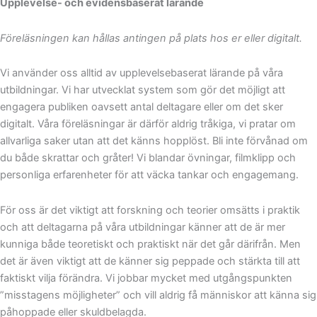
Upplevelse- och evidensbaserat lärande
Föreläsningen kan hållas antingen på plats hos er eller digitalt.
Vi använder oss alltid av upplevelsebaserat lärande på våra
utbildningar. Vi har utvecklat system som gör det möjligt att
engagera publiken oavsett antal deltagare eller om det sker
digitalt. Våra föreläsningar är därför aldrig tråkiga, vi pratar om
allvarliga saker utan att det känns hopplöst. Bli inte förvånad om
du både skrattar och gråter! Vi blandar övningar, filmklipp och
personliga erfarenheter för att väcka tankar och engagemang.
För oss är det viktigt att forskning och teorier omsätts i praktik
och att deltagarna på våra utbildningar känner att de är mer
kunniga både teoretiskt och praktiskt när det går därifrån. Men
det är även viktigt att de känner sig peppade och stärkta till att
faktiskt vilja förändra. Vi jobbar mycket med utgångspunkten
”misstagens möjligheter” och vill aldrig få människor att känna sig
påhoppade eller skuldbelagda.