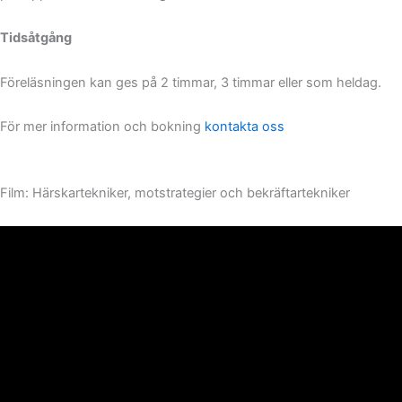
Tidsåtgång
Föreläsningen kan ges på 2 timmar, 3 timmar eller som heldag.
För mer information och bokning
kontakta oss
Film: Härskartekniker, motstrategier och bekräftartekniker