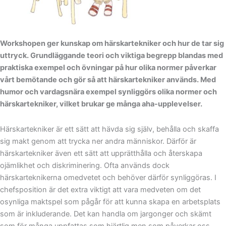
Workshopen ger kunskap om härskartekniker och hur de tar sig
uttryck. Grundläggande teori och viktiga begrepp blandas med
praktiska exempel och övningar på hur olika normer påverkar
vårt bemötande och gör så att härskartekniker används. Med
humor och vardagsnära exempel synliggörs olika normer och
härskartekniker, vilket brukar ge många aha-upplevelser.
Härskartekniker är ett sätt att hävda sig själv, behålla och skaffa
sig makt genom att trycka ner andra människor. Därför är
härskartekniker även ett sätt att upprätthålla och återskapa
ojämlikhet och diskriminering. Ofta används dock
härskarteknikerna omedvetet och behöver därför synliggöras. I
chefsposition är det extra viktigt att vara medveten om det
osynliga maktspel som pågår för att kunna skapa en arbetsplats
som är inkluderande. Det kan handla om jargonger och skämt
som för många uppfattas som hjärtlig men som påverkar oss