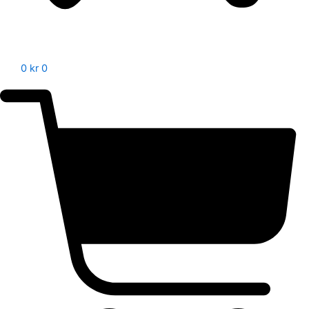
0
kr
0